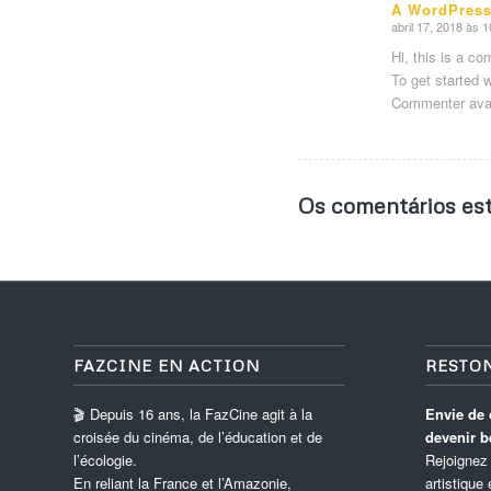
A WordPres
abril 17, 2018 às 
says:
Hi, this is a c
To get started 
Commenter ava
Os comentários est
FAZCINE EN ACTION
RESTO
🎬 Depuis 16 ans, la FazCine agit à la
Envie de 
croisée du cinéma, de l’éducation et de
devenir b
l’écologie.
Rejoignez 
En reliant la France et l’Amazonie,
artistique