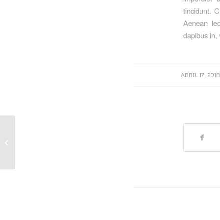
tincidunt. 
Aenean leo 
dapibus in, 
/
ABRIL 17, 2018
Entry with Audio