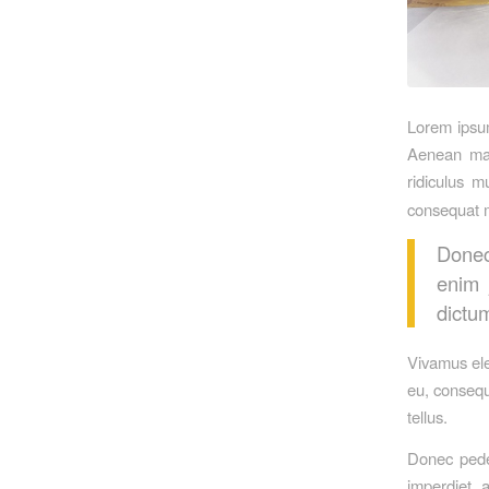
Lorem ipsum
Aenean mas
ridiculus 
consequat 
Donec 
enim 
dictum
Vivamus ele
eu, consequa
tellus.
Donec pede 
imperdiet a