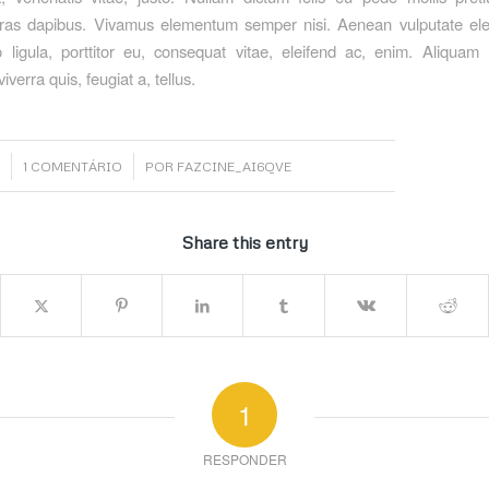
Cras dapibus. Vivamus elementum semper nisi. Aenean vulputate elei
ligula, porttitor eu, consequat vitae, eleifend ac, enim. Aliquam
viverra quis, feugiat a, tellus.
/
1 COMENTÁRIO
POR
FAZCINE_AI6QVE
Share this entry
1
RESPONDER