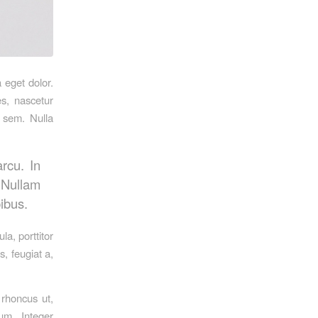
 eget dolor.
s, nascetur
 sem. Nulla
arcu. In
 Nullam
pibus.
a, porttitor
s, feugiat a,
 rhoncus ut,
ium. Integer