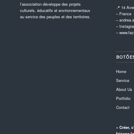
l’association développe des projets
📍 14 Ave
culturels, éducatifs et environnementaux
– France
au service des peuples et des territoires.
– andrea.
– Instagr
–
www.faz
BOTÕE
Home
Service
About Us
Portfolio
Contact
« Créer, 
faisons-la