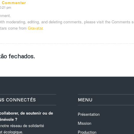
s Commenter
10:21 pm
omment.
with moderating, editing, and deleting comments, please visit the Comments s
tars come from
Gravatar
.
ão fechados.
NS CONNECTÉS
MENU
collaborer, de soutenir ou de
Présentation
énévole ?
Mission
notre réseau de solidarité
 et écologique.
Production