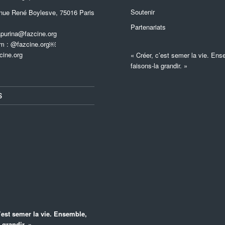
Soutenir
nue René Boylesve, 75016 Paris
Partenariats
apurina@fazcine.org
am : @fazcine.org￼
cine.org
« Créer, c’est semer la vie. Ens
faisons-la grandir. »
S
c’est semer la vie. Ensemble,
 grandir. »