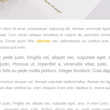
 dolor sit amet, consectetuer adipiscing elit. Aenean commodo ligula
sa. Cum sociis natoque penatibus et magnis dis parturient monte
mus. Donec quam felis,
ultricies
nec, pellentesque eu, pretium quis,
massa quis enim.
pede justo, fringilla vel, aliquet nec, vulputate eget, 
justo, rhoncus ut, imperdiet a, venenatis vitae, justo.
 felis eu pede mollis pretium. Integer tincidunt. Cras da
mentum semper nisi. Aenean vulputate eleifend tellus. Aenean leo ligul
t vitae, eleifend ac, enim. Aliquam lorem ante, dapibus in, viverra qui
justo, fringilla vel, aliquet nec, vulputate eget, arcu. In enim justo,
, venenatis vitae, justo. Nullam dictum felis eu pede mollis pret