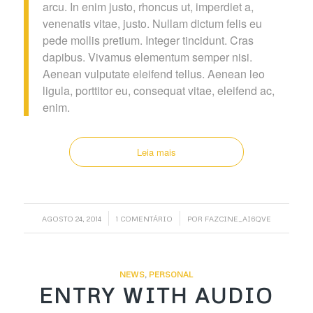
arcu. In enim justo, rhoncus ut, imperdiet a,
venenatis vitae, justo. Nullam dictum felis eu
pede mollis pretium. Integer tincidunt. Cras
dapibus. Vivamus elementum semper nisi.
Aenean vulputate eleifend tellus. Aenean leo
ligula, porttitor eu, consequat vitae, eleifend ac,
enim.
Leia mais
/
/
AGOSTO 24, 2014
1 COMENTÁRIO
POR
FAZCINE_AI6QVE
NEWS
,
PERSONAL
ENTRY WITH AUDIO