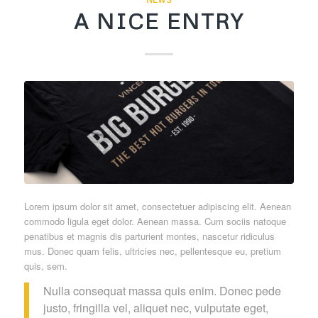
A NICE ENTRY
Lorem ipsum dolor sit amet, consectetuer adipiscing elit. Aenean
commodo ligula eget dolor. Aenean massa. Cum sociis natoque
penatibus et magnis dis parturient montes, nascetur ridiculus
mus. Donec quam felis, ultricies nec, pellentesque eu, pretium
quis, sem.
Nulla consequat massa quis enim. Donec pede
justo, fringilla vel, aliquet nec, vulputate eget,