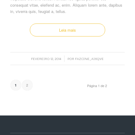
consequat vitae, eleifend ac, enim. Aliquam lorem ante, dapibus
in, viverra quis, feugiat a, tellus.
Leia mais
/
FEVEREIRO 12, 2014
POR
FAZCINE_AI6QVE
2
1
Página 1 de 2