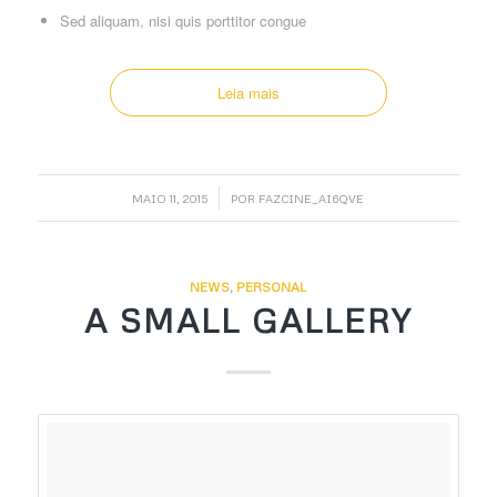
Sed aliquam, nisi quis porttitor congue
Leia mais
/
MAIO 11, 2015
POR
FAZCINE_AI6QVE
NEWS
,
PERSONAL
A SMALL GALLERY