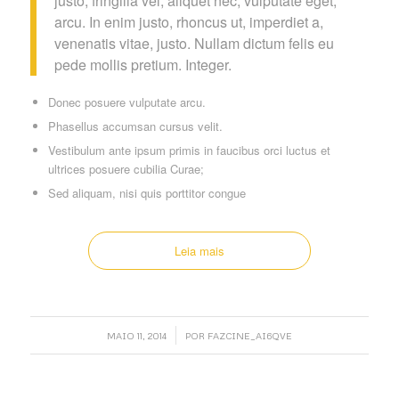
justo, fringilla vel, aliquet nec, vulputate eget,
arcu. In enim justo, rhoncus ut, imperdiet a,
venenatis vitae, justo. Nullam dictum felis eu
pede mollis pretium. Integer.
Donec posuere vulputate arcu.
Phasellus accumsan cursus velit.
Vestibulum ante ipsum primis in faucibus orci luctus et
ultrices posuere cubilia Curae;
Sed aliquam, nisi quis porttitor congue
Leia mais
/
MAIO 11, 2014
POR
FAZCINE_AI6QVE