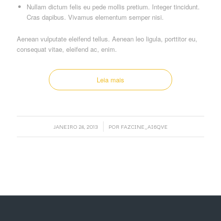
Nullam dictum felis eu pede mollis pretium. Integer tincidunt.
Cras dapibus. Vivamus elementum semper nisi.
Aenean vulputate eleifend tellus. Aenean leo ligula, porttitor eu,
consequat vitae, eleifend ac, enim.
Leia mais
/
JANEIRO 24, 2013
POR
FAZCINE_AI6QVE