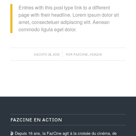
Entries with this post type link to a different
page with their headline. Lorem ipsum dolor sit
amet, consectetuer adipiscing elit. Aenean
commodo ligula eget dolor.
/
AGOSTO 24, 2012
POR
FAZCINE_AI6QVE
FAZCINE EN ACTION
🎬 Depuis 16 ans, la FazCine agit à la croisée du cinéma, de